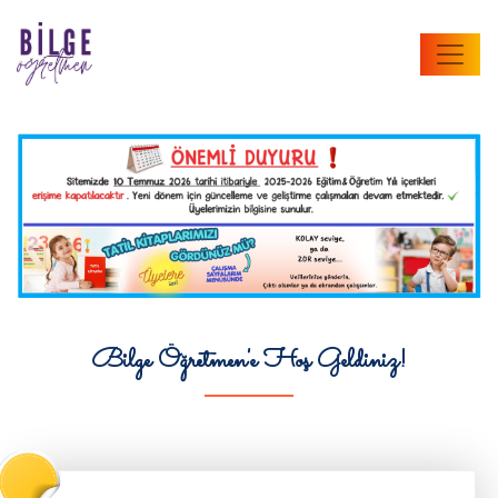
Bilge Öğretmen'e Hoş Geldiniz!