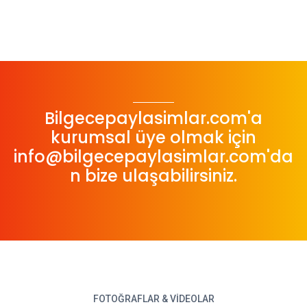
Bilgecepaylasimlar.com'a
kurumsal üye olmak için
info@bilgecepaylasimlar.com
'da
n bize ulaşabilirsiniz.
FOTOĞRAFLAR & VIDEOLAR