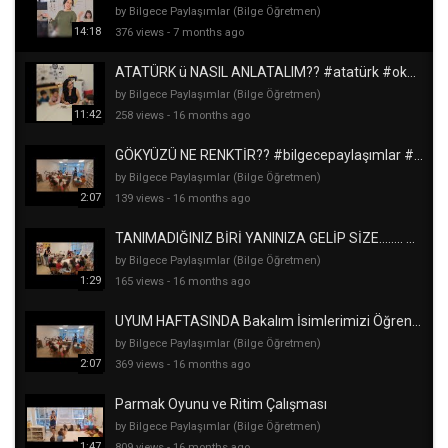
by Bilgece Paylaşımlar (Bilge Öğretmen)
14:18
376 views
-
7 months ago
ATATÜRK ü NASIL ANLATALIM?? #atatürk #okulöncesi #yalovaköşkü
by Bilgece Paylaşımlar (Bilge Öğretmen)
11:42
258 views
-
16 months ago
GÖKYÜZÜ NE RENKTİR?? #bilgecepaylaşımlar #okulöncesi #etkinlik #fenetkinliği #beyinfırtınası
by Bilgece Paylaşımlar (Bilge Öğretmen)
2:07
139 views
-
16 months ago
TANIMADIĞINIZ BİRİ YANINIZA GELİP SİZE........ DERSE??? #bilgecepaylaşımlar #okulöncesi #mahremiyet
by Bilgece Paylaşımlar (Bilge Öğretmen)
1:29
165 views
-
16 months ago
UYUM HAFTASINDA Bakalım İsimlerimizi Öğrendik mi? #anaokuluetkinlikleri #uyumhaftası #okulöncesi
by Bilgece Paylaşımlar (Bilge Öğretmen)
2:07
369 views
-
16 months ago
Parmak Oyunu ve Ritim Çalışması
by Bilgece Paylaşımlar (Bilge Öğretmen)
1:47
809 views
-
16 months ago