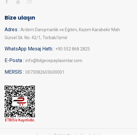
Bize ulaşın
Adres :
Ardem Danışmanlık ve Eğitim, Kazım Karabekir Mah.
Gürsel Sk. No: 42/1, Torbalı/İzmir
WhatsApp Mesaj Hattı :
+90 552 868 2825
E-Posta :
info@bilgecepaylasimlar.com
MERSİS :
0073082603600001
Copyright ©
2026, Tüm Hakları Saklıdır