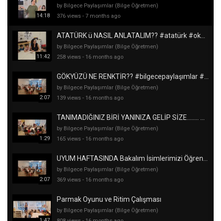
by Bilgece Paylaşımlar (Bilge Öğretmen)
14:18
376 views
-
7 months ago
ATATÜRK ü NASIL ANLATALIM?? #atatürk #okulöncesi #yalovaköşkü
by Bilgece Paylaşımlar (Bilge Öğretmen)
11:42
258 views
-
16 months ago
GÖKYÜZÜ NE RENKTİR?? #bilgecepaylaşımlar #okulöncesi #etkinlik #fenetkinliği #beyinfırtınası
by Bilgece Paylaşımlar (Bilge Öğretmen)
2:07
139 views
-
16 months ago
TANIMADIĞINIZ BİRİ YANINIZA GELİP SİZE........ DERSE??? #bilgecepaylaşımlar #okulöncesi #mahremiyet
by Bilgece Paylaşımlar (Bilge Öğretmen)
1:29
165 views
-
16 months ago
UYUM HAFTASINDA Bakalım İsimlerimizi Öğrendik mi? #anaokuluetkinlikleri #uyumhaftası #okulöncesi
by Bilgece Paylaşımlar (Bilge Öğretmen)
2:07
369 views
-
16 months ago
Parmak Oyunu ve Ritim Çalışması
by Bilgece Paylaşımlar (Bilge Öğretmen)
1:47
808 views
-
16 months ago