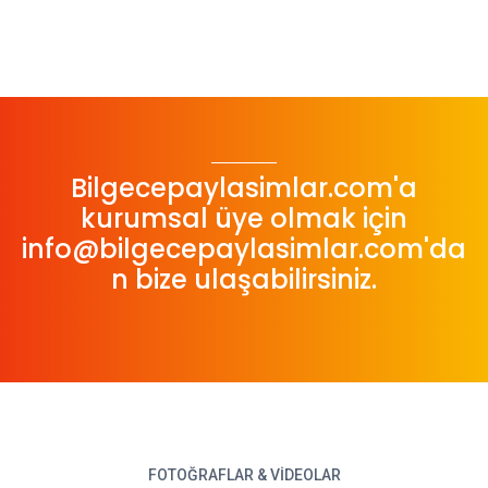
Bilgecepaylasimlar.com'a
kurumsal üye olmak için
info@bilgecepaylasimlar.com
'da
n bize ulaşabilirsiniz.
FOTOĞRAFLAR & VIDEOLAR