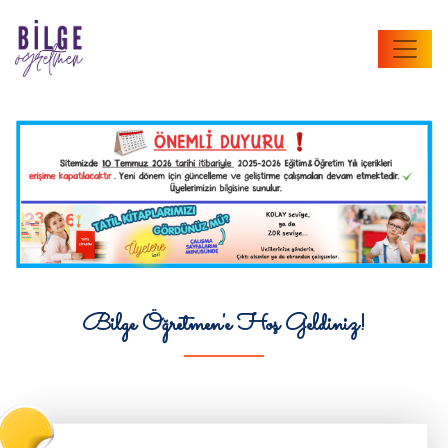
Bilge Öğretmen'e Hoş Geldiniz!