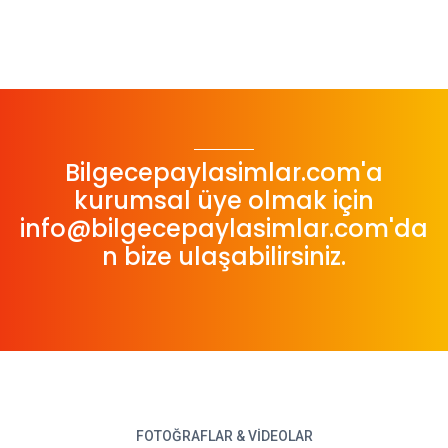
Bilgecepaylasimlar.com'a
kurumsal üye olmak için
info@bilgecepaylasimlar.com
'da
n bize ulaşabilirsiniz.
FOTOĞRAFLAR & VIDEOLAR