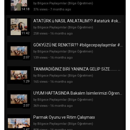
by Bilgece Paylaşımlar (Bilge Öğretmen)
14:18
376 views
-
7 months ago
ATATÜRK ü NASIL ANLATALIM?? #atatürk #okulöncesi #yalovaköşkü
by Bilgece Paylaşımlar (Bilge Öğretmen)
11:42
258 views
-
16 months ago
GÖKYÜZÜ NE RENKTİR?? #bilgecepaylaşımlar #okulöncesi #etkinlik #fenetkinliği #beyinfırtınası
by Bilgece Paylaşımlar (Bilge Öğretmen)
2:07
139 views
-
16 months ago
TANIMADIĞINIZ BİRİ YANINIZA GELİP SİZE........ DERSE??? #bilgecepaylaşımlar #okulöncesi #mahremiyet
by Bilgece Paylaşımlar (Bilge Öğretmen)
1:29
165 views
-
16 months ago
UYUM HAFTASINDA Bakalım İsimlerimizi Öğrendik mi? #anaokuluetkinlikleri #uyumhaftası #okulöncesi
by Bilgece Paylaşımlar (Bilge Öğretmen)
2:07
369 views
-
16 months ago
Parmak Oyunu ve Ritim Çalışması
by Bilgece Paylaşımlar (Bilge Öğretmen)
1:47
808 views
-
16 months ago