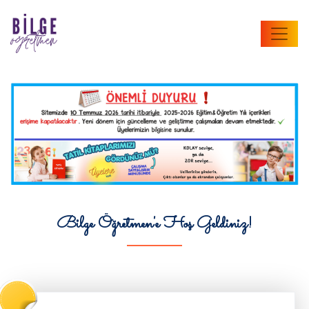
Bilge Öğretmen'e Hoş Geldiniz!