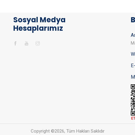
Sosyal Medya
B
Hesaplarımız
Ad
Ma
W
E
M
Copyright ©
2026, Tüm Hakları Saklıdır