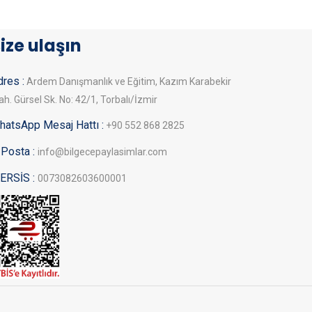
ize ulaşın
res :
Ardem Danışmanlık ve Eğitim, Kazım Karabekir
h. Gürsel Sk. No: 42/1, Torbalı/İzmir
hatsApp Mesaj Hattı :
+90 552 868 2825
-Posta :
info@bilgecepaylasimlar.com
ERSİS :
0073082603600001