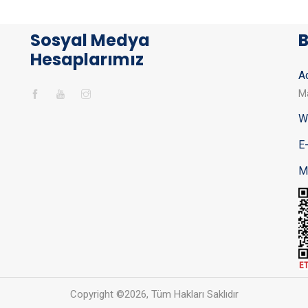
Sosyal Medya
B
Hesaplarımız
Ad
Ma
W
E
M
Copyright ©
2026, Tüm Hakları Saklıdır