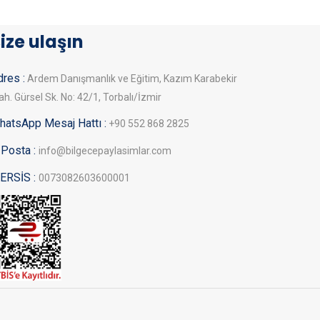
ize ulaşın
res :
Ardem Danışmanlık ve Eğitim, Kazım Karabekir
h. Gürsel Sk. No: 42/1, Torbalı/İzmir
hatsApp Mesaj Hattı :
+90 552 868 2825
-Posta :
info@bilgecepaylasimlar.com
ERSİS :
0073082603600001